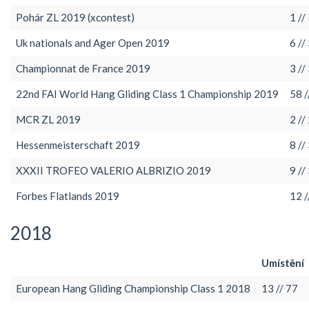
Pohár ZL 2019 (xcontest)
1 //
Uk nationals and Ager Open 2019
6 //
Championnat de France 2019
3 //
22nd FAI World Hang Gliding Class 1 Championship 2019
58 /
MCR ZL 2019
2 //
Hessenmeisterschaft 2019
8 //
XXXII TROFEO VALERIO ALBRIZIO 2019
9 //
Forbes Flatlands 2019
12 /
2018
Umístění
European Hang Gliding Championship Class 1 2018
13 // 77