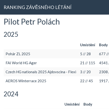
RANKING ZÁVĚSNÉHO LÉTÁNÍ
Pilot Petr Polách
2025
Umístění
Body
Pohár ZL 2025
5 // 28
677 /
FAI World HG Ager
21 // 115
4541 
Czech HG nationals 2025 Ajdovscina - Flexi
3 // 20
2308 
AEROS Winterrace 2025
22 // 45
1917 
2024
Umístění
Body