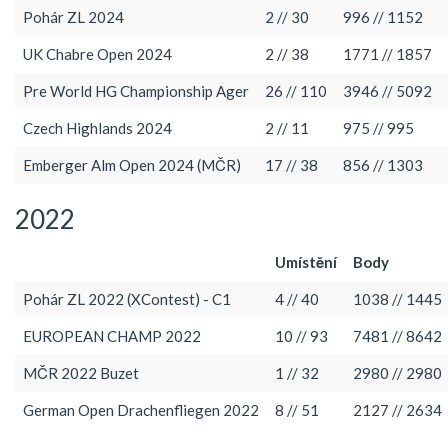
Pohár ZL 2024
2 // 30
996 // 1152
UK Chabre Open 2024
2 // 38
1771 // 1857
Pre World HG Championship Ager
26 // 110
3946 // 5092
Czech Highlands 2024
2 // 11
975 // 995
Emberger Alm Open 2024 (MČR)
17 // 38
856 // 1303
2022
Umístění
Body
Pohár ZL 2022 (XContest) - C1
4 // 40
1038 // 1445
EUROPEAN CHAMP 2022
10 // 93
7481 // 8642
MČR 2022 Buzet
1 // 32
2980 // 2980
German Open Drachenfliegen 2022
8 // 51
2127 // 2634