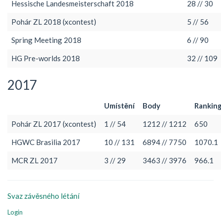
Hessische Landesmeisterschaft 2018
28 // 30
Pohár ZL 2018 (xcontest)
5 // 56
Spring Meeting 2018
6 // 90
HG Pre-worlds 2018
32 // 109
2017
Umístění
Body
Rankin
Pohár ZL 2017 (xcontest)
1 // 54
1212 // 1212
650
HGWC Brasilia 2017
10 // 131
6894 // 7750
1070.1
MCR ZL 2017
3 // 29
3463 // 3976
966.1
Svaz závěsného létání
Login