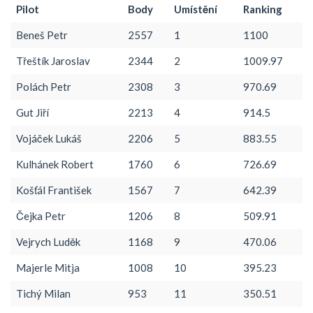
Pilot
Body
Umístění
Ranking
Beneš Petr
2557
1
1100
Třeštík Jaroslav
2344
2
1009.97
Polách Petr
2308
3
970.69
Gut Jiří
2213
4
914.5
Vojáček Lukáš
2206
5
883.55
Kulhánek Robert
1760
6
726.69
Košťál František
1567
7
642.39
Čejka Petr
1206
8
509.91
Vejrych Luděk
1168
9
470.06
Majerle Mitja
1008
10
395.23
Tichý Milan
953
11
350.51