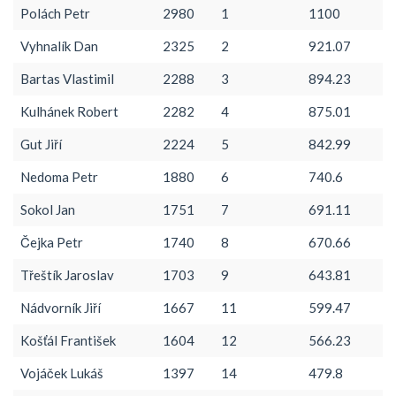
Polách Petr
2980
1
1100
Vyhnalík Dan
2325
2
921.07
Bartas Vlastimil
2288
3
894.23
Kulhánek Robert
2282
4
875.01
Gut Jiří
2224
5
842.99
Nedoma Petr
1880
6
740.6
Sokol Jan
1751
7
691.11
Čejka Petr
1740
8
670.66
Třeštík Jaroslav
1703
9
643.81
Nádvorník Jiří
1667
11
599.47
Košťál František
1604
12
566.23
Vojáček Lukáš
1397
14
479.8