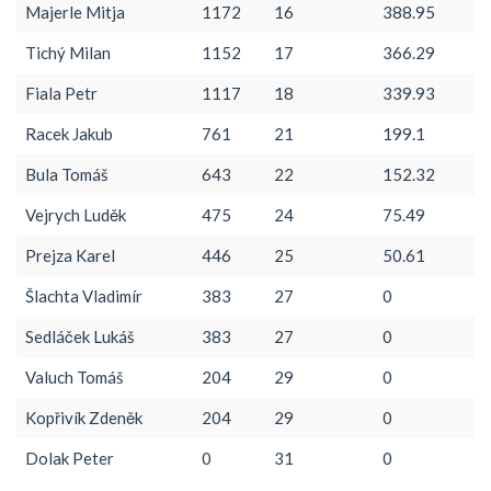
Majerle Mitja
1172
16
388.95
Tichý Milan
1152
17
366.29
Fiala Petr
1117
18
339.93
Racek Jakub
761
21
199.1
Bula Tomáš
643
22
152.32
Vejrych Luděk
475
24
75.49
Prejza Karel
446
25
50.61
Šlachta Vladimír
383
27
0
Sedláček Lukáš
383
27
0
Valuch Tomáš
204
29
0
Kopřivík Zdeněk
204
29
0
Dolak Peter
0
31
0